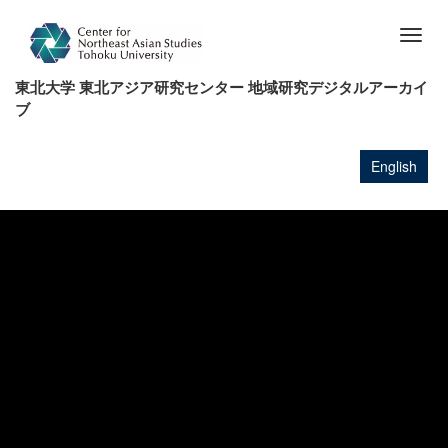
メ
イ
Togg
ン
navig
コ
東北大学 東北アジア研究センター 地域研究デジタルアーカイ
ン
ブ
テ
ン
ツ
English
に
移
動