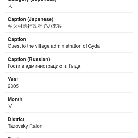
人
Caption (Japanese)
ギダ村落行政府での来客
Caption
Guest to the village administration of Gyda
Caption (Russian)
Гости в администрацию п. Гыда
Year
2005
Month
Ⅴ
District
Tazovsky Raion