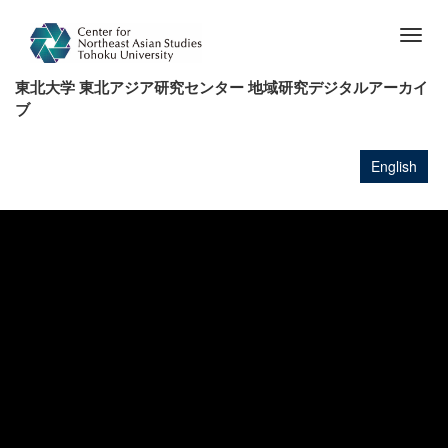
メ
イ
Togg
ン
navig
コ
東北大学 東北アジア研究センター 地域研究デジタルアーカイ
ン
ブ
テ
ン
ツ
English
に
移
動