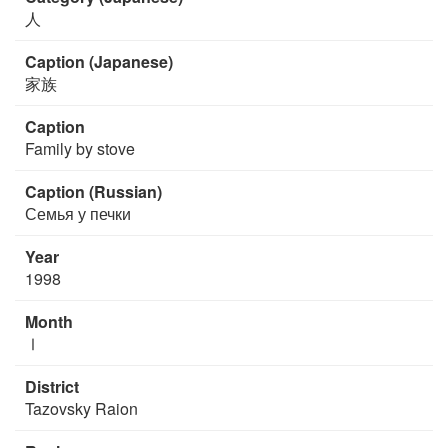
人
Caption (Japanese)
家族
Caption
Family by stove
Caption (Russian)
Семья у печки
Year
1998
Month
Ⅰ
District
Tazovsky Raion