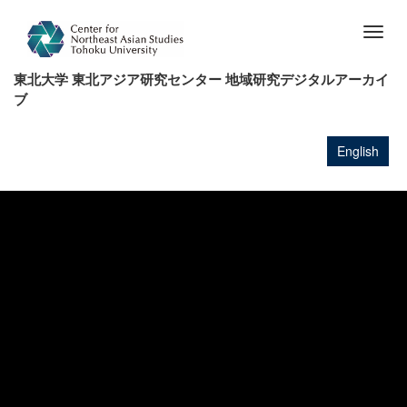
メ
イ
Togg
ン
navig
コ
東北大学 東北アジア研究センター 地域研究デジタルアーカイ
ン
ブ
テ
ン
ツ
English
に
移
動