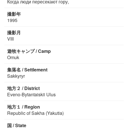
Когда люди пересекают гору,
撮影年
1995
撮影月
VIII
遊牧キャンプ / Camp
Omuk
集落名 / Settlement
Sakkyryr
地方２ / District
Eveno-Bytantaiskii Ulus
地方１ / Region
Republic of Sakha (Yakutia)
国 / State