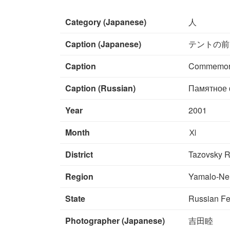
Category (Japanese)
人
Caption (Japanese)
テントの前
Caption
Commemorati
Caption (Russian)
Памятное 
Year
2001
Month
Ⅺ
District
Tazovsky R
Region
Yamalo-Ne
State
Russian Fe
Photographer (Japanese)
吉田睦