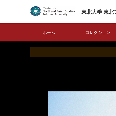
メ
イ
東北大学 東北
ン
コ
ン
メ
テ
ホーム
コレクション
ン
イ
ツ
ン
に
ナ
移
動
ビ
ゲ
ー
シ
ョ
ン