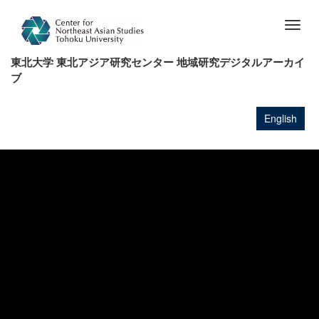
メ
イ
Togg
ン
navig
コ
東北大学 東北アジア研究センター 地域研究デジタルアーカイ
ン
ブ
テ
ン
ツ
English
に
移
動