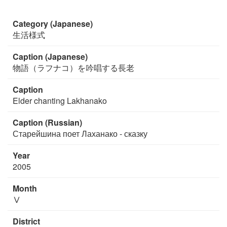
Category (Japanese)
生活様式
Caption (Japanese)
物語（ラフナコ）を吟唱する長老
Caption
Elder chanting Lakhanako
Caption (Russian)
Старейшина поет Лаханако - сказку
Year
2005
Month
Ⅴ
District