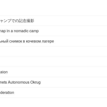
ャンプでの記念撮影
nap in a nomadic camp
ный снимок в кочевом лагере
aion
nets Autonomous Okrug
deration