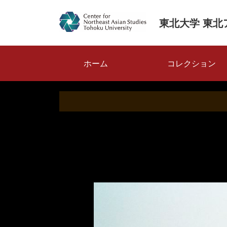
メ
イ
東北大学 東北
ン
コ
ン
メ
テ
ホーム
コレクション
ン
イ
ツ
ン
に
ナ
移
動
ビ
ゲ
ー
シ
ョ
ン