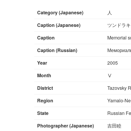
Category (Japanese)
人
Caption (Japanese)
ツンドラキ
Caption
Memorial s
Caption (Russian)
Мемориаль
Year
2005
Month
Ⅴ
District
Tazovsky R
Region
Yamalo-Ne
State
Russian Fe
Photographer (Japanese)
吉田睦