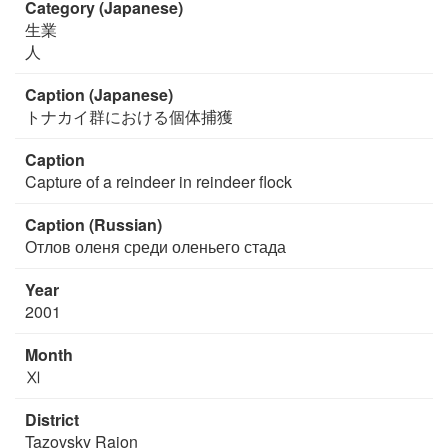
Category (Japanese)
生業
人
Caption (Japanese)
トナカイ群における個体捕獲
Caption
Capture of a reindeer in reindeer flock
Caption (Russian)
Отлов оленя среди оленьего стада
Year
2001
Month
Ⅺ
District
Tazovsky Raion