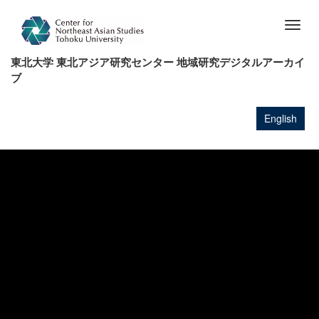
メ
イ
Togg
ン
navig
コ
東北大学 東北アジア研究センター 地域研究デジタルアーカイ
ン
ブ
テ
ン
ツ
English
に
移
動