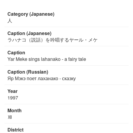
Category (Japanese)
人
Caption (Japanese)
ラハナコ（説話）を吟唱するヤール・メケ
Caption
Yar Meke sings lahanako - a fairy tale
Caption (Russian)
Яр Мэкэ поет лаханако - сказку
Year
1997
Month
Ⅻ
District