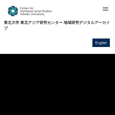
メ
イ
Togg
ン
navig
コ
東北大学 東北アジア研究センター 地域研究デジタルアーカイ
ン
ブ
テ
ン
ツ
English
に
移
動