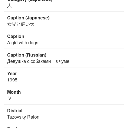
人
Caption (Japanese)
女児と飼い犬
Caption
A girl with dogs
Caption (Russian)
Девушка с собаками в чуме
Year
1995
Month
Ⅳ
District
Tazovsky Raion