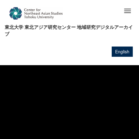
メ
イ
Togg
ン
navig
コ
東北大学 東北アジア研究センター 地域研究デジタルアーカイ
ン
ブ
テ
ン
ツ
English
に
移
動