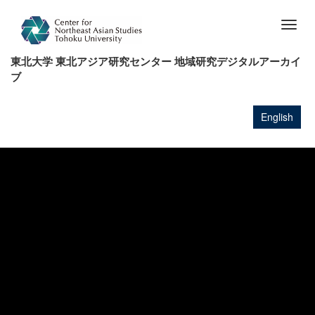
メ
イ
Togg
ン
navig
コ
東北大学 東北アジア研究センター 地域研究デジタルアーカイ
ン
ブ
テ
ン
ツ
English
に
移
動