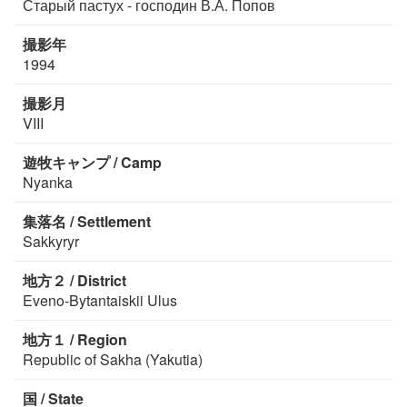
Старый пастух - господин В.А. Попов
撮影年
1994
撮影月
VIII
遊牧キャンプ / Camp
Nyanka
集落名 / Settlement
Sakkyryr
地方２ / District
Eveno-Bytantaiskii Ulus
地方１ / Region
Republic of Sakha (Yakutia)
国 / State