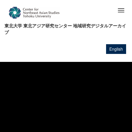
メ
イ
Togg
ン
navig
コ
東北大学 東北アジア研究センター 地域研究デジタルアーカイ
ン
ブ
テ
ン
ツ
English
に
移
動