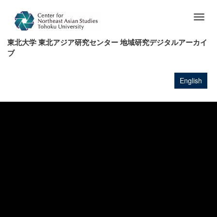
メ
イ
Togg
ン
navig
コ
東北大学 東北アジア研究センター 地域研究デジタルアーカイ
ン
ブ
テ
ン
ツ
English
に
移
動