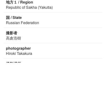
地方１ / Region
Republic of Sakha (Yakutia)
国 / State
Russian Federation
撮影者
高倉浩樹
photographer
Hiroki Takakura
撮影場所
+
−