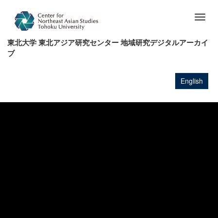
メ
イ
Togg
ン
navig
コ
東北大学 東北アジア研究センター 地域研究デジタルアーカイ
ン
ブ
テ
ン
ツ
English
に
移
動