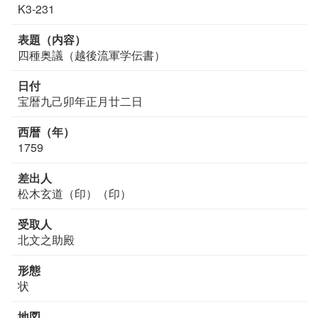
K3-231
表題（内容）
四種奥議（越後流軍学伝書）
日付
宝暦九己卯年正月廿二日
西暦（年）
1759
差出人
松木玄道（印）（印）
受取人
北文之助殿
形態
状
地図