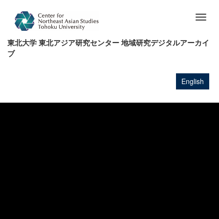
メ
イ
Togg
ン
navig
コ
東北大学 東北アジア研究センター 地域研究デジタルアーカイ
ン
ブ
テ
ン
ツ
English
に
移
動