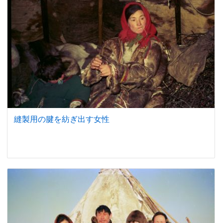
縫製用の腱を紡ぎ出す女性