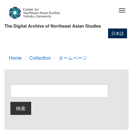
Skip
to
Togg
main
navig
content
The Digital Archive of Northeast Asian Studies
日本語
Home
Collection
タームページ
検索